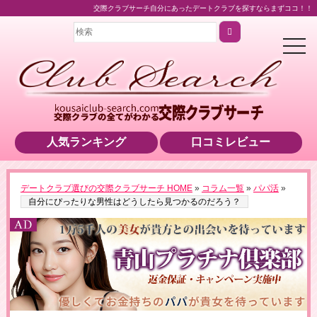
交際クラブサーチ自分にあったデートクラブを探すならまずココ！！
t
o
g
g
l
e
n
a
v
i
人気ランキング
口コミレビュー
g
a
t
i
o
＼業界最高水準の美女をご紹介！／
デートクラブ選びの交際クラブサーチ HOME
»
コラム一覧
»
パパ活
»
n
▶男性用公式HPへのリンクです
自分にぴったりな男性はどうしたら見つかるのだろう？