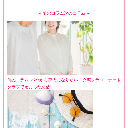
« 前のコラム
次のコラム »
投
稿
ナ
ビ
ゲ
ー
シ
ョ
前のコラム:
パパから恋人になりたい！交際クラブ・デート
ン
クラブで始まった恋活