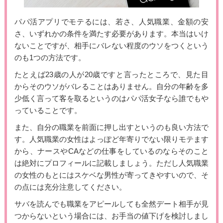
パパ活アプリでモテるには、若さ、人気職業、金額の安
さ、いずれかの条件を満たす必要があります。本当はいけ
ないことですが、相手にバレない程度のウソをつくという
のも1つの方法です。
たとえば23歳の人が20歳ですと言ったところで、見た目
からそのウソがバレることはありません。自分の年齢を多
少低く言って客を取るというのはパパ活女子なら誰でもや
っていることです。
また、自分の職業を前面に押し出すというのも良い方法で
す。人気職業の女性はよっぽど年寄りでない限りモテます
から、ナースやCAなどの仕事をしているのならそのこと
は絶対にプロフィールに記載しましょう。ただし人気職業
の女性のもとにはスケベな男性が寄ってきやすいので、そ
の点には充分注意してください。
サバを読んでも職業をアピールしても全然デート相手が見
つからないという場合には、お手当の値下げを検討しまし