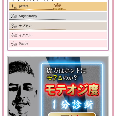
paters
SugarDaddy
ラブアン
イククル
Pappy