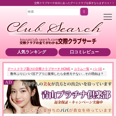
交際クラブサーチ自分にあったデートクラブを探すならまずココ！！
t
o
g
g
l
e
n
a
v
i
人気ランキング
口コミレビュー
g
a
t
i
o
＼業界最高水準の美女をご紹介！／
デートクラブ選びの交際クラブサーチ HOME
»
コラム一覧
»
パパ活
»
n
▶男性用公式HPへのリンクです
数年ぶりにパパ活アプリに復帰したら全然モテない…その理由は？