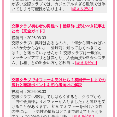
が多い交際クラブでは、カジュアルすぎる服装では浮
いてしまう可能性があります。…
[続きを読む]
交際クラブ初心者の男性へ｜登録前に読むべき記事ま
とめ【完全ガイド】
投稿日：2026.08.03
交際クラブに興味はあるものの、「何から調べればい
いのか分からない」「登録前に知っておくべきこと
は？」と迷っていませんか？ 交際クラブは一般的な
マッチングアプリとは異なり、入会面接や料金システ
ム、お相手との出会い方など独自…
[続きを読む]
交際クラブでオファーを受けたら？初回デートまでの
流れと確認ポイントを初心者向けに解説
投稿日：2026.08.03
交際クラブへ登録してしばらくすると、クラブから
「男性会員様よりオファーが入りました」と連絡を受
けることがあります。 初めてオファーを受けた女性
の中には、 ・男性の情報はどこまで教えてもらえる
の？ ・予定が合わない場合は断…
[続きを読む]