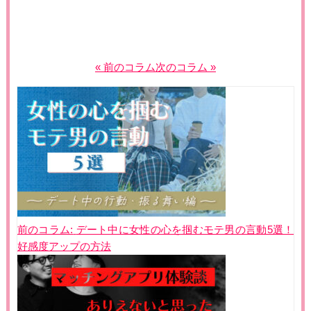
« 前のコラム
次のコラム »
投
稿
ナ
ビ
ゲ
ー
シ
ョ
前のコラム:
デート中に女性の心を掴むモテ男の言動5選！
ン
好感度アップの方法