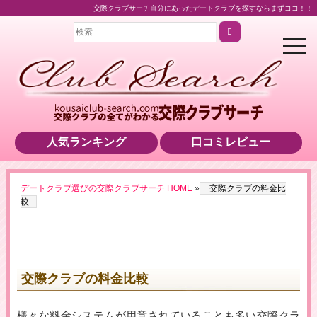
交際クラブサーチ自分にあったデートクラブを探すならまずココ！！
t
o
g
g
l
e
n
a
v
i
人気ランキング
口コミレビュー
g
a
t
i
o
デートクラブ選びの交際クラブサーチ HOME
»
交際クラブの料金比
n
較
交際クラブの料金比較
様々な料金システムが用意されていることも多い交際クラ