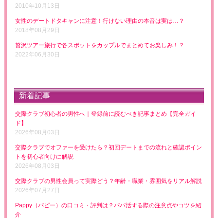
2010年10月13日
女性のデートドタキャンに注意！行けない理由の本音は実は…？
2018年08月29日
贅沢ツアー旅行で各スポットをカップルでまとめてお楽しみ！？
2022年06月30日
新着記事
交際クラブ初心者の男性へ｜登録前に読むべき記事まとめ【完全ガイ
ド】
2026年08月03日
交際クラブでオファーを受けたら？初回デートまでの流れと確認ポイン
トを初心者向けに解説
2026年08月03日
交際クラブの男性会員って実際どう？年齢・職業・雰囲気をリアル解説
2026年07月27日
Pappy（パピー）の口コミ・評判は？パパ活する際の注意点やコツを紹
介