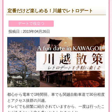
定番だけど楽しめる！川越でレトロデート
＼初めての登録で最大５万円プレゼント！／
デートで役立つ
▶女性用公式HPへのリンクです
投稿日 : 2019年04月26日
都心から電車で1時間弱、車でも関越自動車道で30分程度
とアクセス抜群の川越。
テレビでも頻繁に紹介されていますから、一度は行ったこ