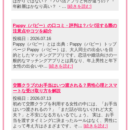
ばかりではない？ ・パパ活アプリと何が違うの？ ・
年齢層はかなり高い？ ・…
[続きを読む]
Pappy（パピー）の口コミ・評判は？パパ活する際の
注意点やコツを紹介
投稿日：2026.07.16
Pappy（パピー）とは 出典：Pappy（パピー）トップ
ページ Pappy（パピー）は、大人同士の出会いを目
的としたマッチングアプリです。恋活や婚活向けの一
般的なマッチングアプリとは異なり、年上男性と年下
女性の出会いや…
[続きを読む]
交際クラブのお手当はいつ渡される？男性心理とスマ
ートな受け取り方を解説
投稿日：2026.07.13
初めて交際クラブを利用する女性の中には、「お手当
はいつ渡されるの？」「まだ話が出ないけれど大丈
夫？」と不安になる方もいるでしょう。 実は、お手
当を渡すタイミングに決まったルールはなく、男性に
よって考え方はさまざまです。そ…
[続きを読む]