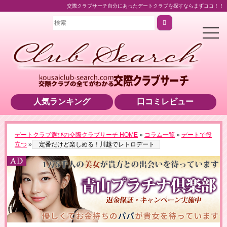
交際クラブサーチ自分にあったデートクラブを探すならまずココ！！
t
o
g
g
l
e
n
a
v
i
人気ランキング
口コミレビュー
g
a
t
i
o
＼業界最高水準の美女をご紹介！／
デートクラブ選びの交際クラブサーチ HOME
»
コラム一覧
»
デートで役
n
▶男性用公式HPへのリンクです
立つ
»
定番だけど楽しめる！川越でレトロデート