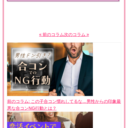
« 前のコラム
次のコラム »
投
稿
ナ
ビ
ゲ
ー
シ
ョ
前のコラム:
この子合コン慣れしてるな…男性からの印象最
ン
悪な合コンNG行動とは？