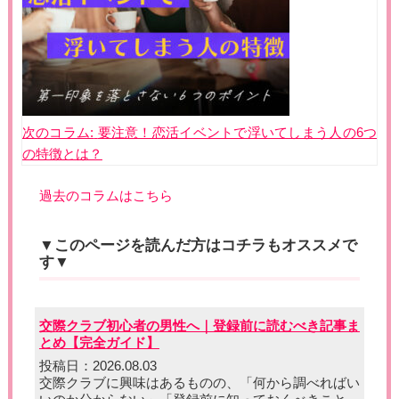
次のコラム:
要注意！恋活イベントで浮いてしまう人の6つ
の特徴とは？
過去のコラムはこちら
▼このページを読んだ方はコチラもオススメで
す▼
交際クラブ初心者の男性へ｜登録前に読むべき記事ま
とめ【完全ガイド】
投稿日：2026.08.03
交際クラブに興味はあるものの、「何から調べればい