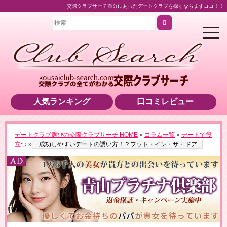
交際クラブサーチ自分にあったデートクラブを探すならまずココ！！
t
o
g
g
l
e
n
a
v
i
人気ランキング
口コミレビュー
g
a
t
i
o
＼業界最高水準の美女をご紹介！／
デートクラブ選びの交際クラブサーチ HOME
»
コラム一覧
»
デートで役
n
▶男性用公式HPへのリンクです
立つ
»
成功しやすいデートの誘い方！？フット・イン・ザ・ドア