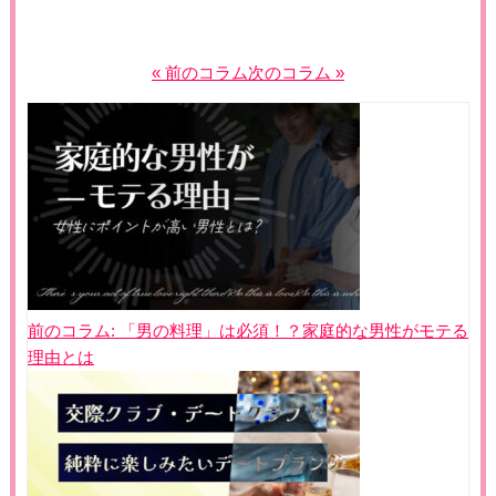
« 前のコラム
次のコラム »
投
稿
ナ
ビ
ゲ
ー
シ
ョ
前のコラム:
「男の料理」は必須！？家庭的な男性がモテる
ン
理由とは