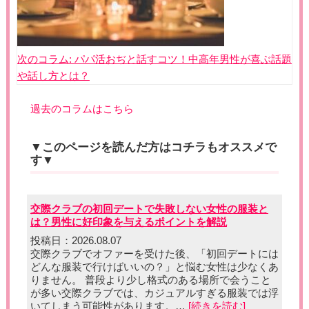
次のコラム:
パパ活おぢと話すコツ！中高年男性が喜ぶ話題
や話し方とは？
過去のコラムはこちら
▼このページを読んだ方はコチラもオススメで
す▼
交際クラブの初回デートで失敗しない女性の服装と
は？男性に好印象を与えるポイントを解説
投稿日：2026.08.07
交際クラブでオファーを受けた後、「初回デートには
どんな服装で行けばいいの？」と悩む女性は少なくあ
りません。 普段より少し格式のある場所で会うこと
が多い交際クラブでは、カジュアルすぎる服装では浮
いてしまう可能性があります。…
[続きを読む]