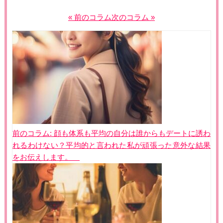
« 前のコラム
次のコラム »
投
稿
ナ
ビ
ゲ
ー
シ
ョ
前のコラム:
顔も体系も平均の自分は誰からもデートに誘わ
ン
れるわけない？平均的と言われた私が頑張った意外な結果
をお伝えします。