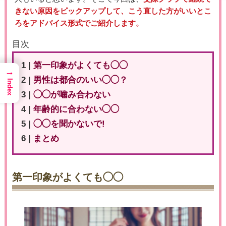
きない原因をピックアップして、こう直した方がいいとこ
ろをアドバイス形式でご紹介します。
目次
1 |
第一印象がよくても◯◯
→
2 |
男性は都合のいい◯◯？
Index
3 |
◯◯が噛み合わない
4 |
年齢的に合わない◯◯
5 |
◯◯を聞かないで!
6 |
まとめ
第一印象がよくても◯◯