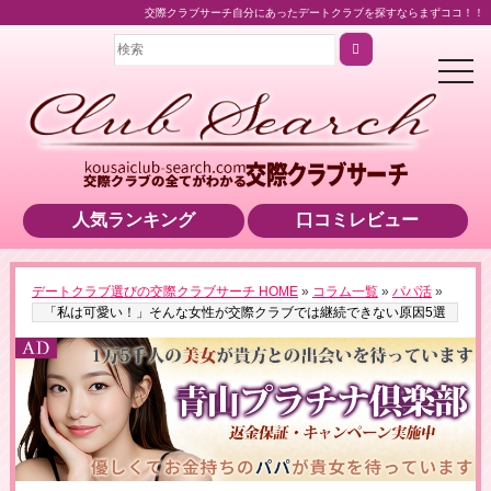
交際クラブサーチ自分にあったデートクラブを探すならまずココ！！
t
o
g
g
l
e
n
a
v
i
人気ランキング
口コミレビュー
g
a
t
i
o
＼業界最高水準の美女をご紹介！／
デートクラブ選びの交際クラブサーチ HOME
»
コラム一覧
»
パパ活
»
n
▶男性用公式HPへのリンクです
「私は可愛い！」そんな女性が交際クラブでは継続できない原因5選