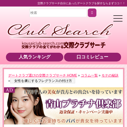
交際クラブサーチ自分にあったデートクラブを探すならまずココ！！
t
o
g
g
l
e
n
a
v
i
人気ランキング
口コミレビュー
g
a
t
i
o
＼業界最高水準の美女をご紹介！／
デートクラブ選びの交際クラブサーチ HOME
»
コラム一覧
»
モテの秘訣
n
▶男性用公式HPへのリンクです
»
女性を虜にするフレグランスの付け方