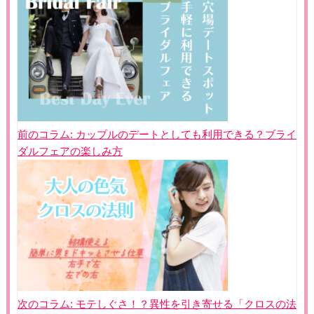
投
稿
ナ
ビ
ゲ
ー
シ
ョ
前のコラム:
カップルのデートとしても利用できる？ブライ
ン
ダルフェアの楽しみ方
次のコラム:
モテしぐさ！？異性を引き寄せる「クロスの法