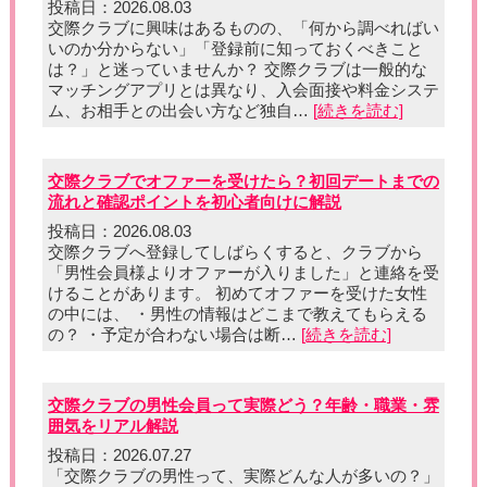
投稿日：2026.08.03
交際クラブに興味はあるものの、「何から調べればい
いのか分からない」「登録前に知っておくべきこと
は？」と迷っていませんか？ 交際クラブは一般的な
マッチングアプリとは異なり、入会面接や料金システ
ム、お相手との出会い方など独自…
[続きを読む]
交際クラブでオファーを受けたら？初回デートまでの
流れと確認ポイントを初心者向けに解説
投稿日：2026.08.03
交際クラブへ登録してしばらくすると、クラブから
「男性会員様よりオファーが入りました」と連絡を受
けることがあります。 初めてオファーを受けた女性
の中には、 ・男性の情報はどこまで教えてもらえる
の？ ・予定が合わない場合は断…
[続きを読む]
交際クラブの男性会員って実際どう？年齢・職業・雰
囲気をリアル解説
投稿日：2026.07.27
「交際クラブの男性って、実際どんな人が多いの？」