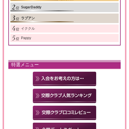
SugarDaddy
ラブアン
イククル
Pappy
特選メニュー