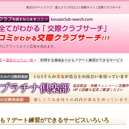
東京のデートクラブ・愛人クラブの口コミ情報サイト | 交際クラブサーチ
クにアフィリエイト広告を含みます。
E
»
過去のコラム一覧
»
利用する価値ありかも？デート練習ができるサービス
用公式HPへのリンクです
も？デート練習ができるサービスいろいろ
用公式HPへのリンクです