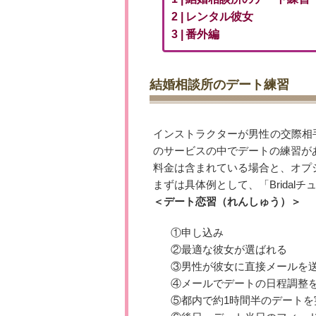
レンタル彼女
番外編
結婚相談所のデート練習
インストラクターが男性の交際相
のサービスの中でデートの練習が
料金は含まれている場合と、オプ
まずは具体例として、「Brida
＜デート恋習（れんしゅう）＞
①申し込み
②最適な彼女が選ばれる
③男性が彼女に直接メールを
④メールでデートの日程調整
⑤都内で約1時間半のデートを