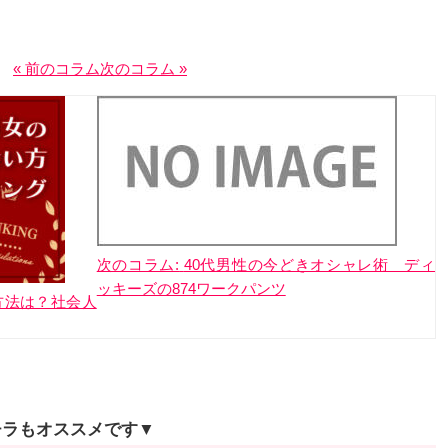
« 前のコラム
次のコラム »
次のコラム:
40代男性の今どきオシャレ術 ディ
ッキーズの874ワークパンツ
方法は？社会人
チラもオススメです▼