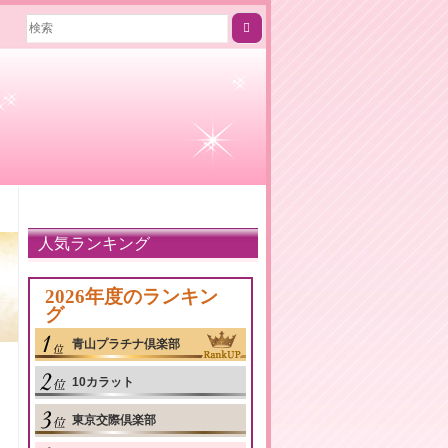
人気ランキング
2026年度のランキン
グ
青山プラチナ倶楽部
10カラット
東京交際倶楽部