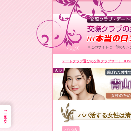
※このサイトは一部のリン
＼業界
デートクラブ選びの交際クラブサーチ HOM
▶男性
→
パパ活する女性は清
Index
＼初めての
▶女性
パパ活