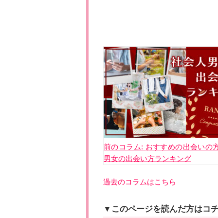
投
稿
ナ
ビ
ゲ
ー
シ
前のコラム:
おすすめの出会いの
ョ
男女の出会い方ランキング
ン
過去のコラムはこちら
▼このページを読んだ方はコ