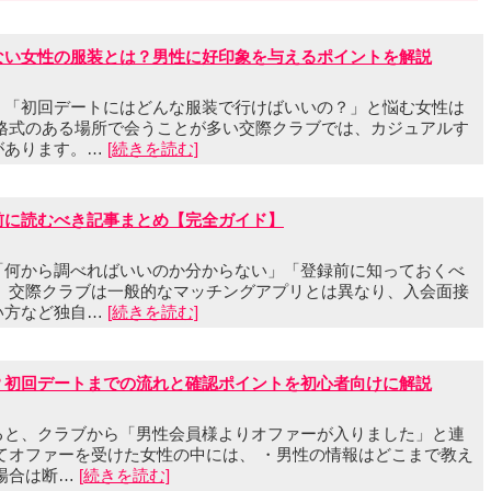
ない女性の服装とは？男性に好印象を与えるポイントを解説
、「初回デートにはどんな服装で行けばいいの？」と悩む女性は
し格式のある場所で会うことが多い交際クラブでは、カジュアルす
があります。…
[続きを読む]
前に読むべき記事まとめ【完全ガイド】
「何から調べればいいのか分からない」「登録前に知っておくべ
？ 交際クラブは一般的なマッチングアプリとは異なり、入会面接
い方など独自…
[続きを読む]
？初回デートまでの流れと確認ポイントを初心者向けに解説
ると、クラブから「男性会員様よりオファーが入りました」と連
てオファーを受けた女性の中には、 ・男性の情報はどこまで教え
場合は断…
[続きを読む]