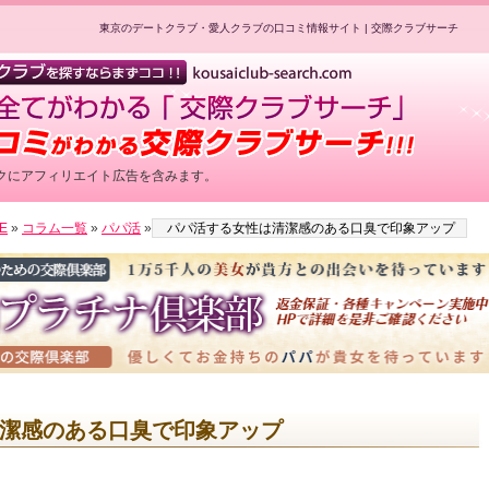
東京のデートクラブ・愛人クラブの口コミ情報サイト | 交際クラブサーチ
クにアフィリエイト広告を含みます。
最高水準の美女をご紹介！／
E
»
コラム一覧
»
パパ活
»
パパ活する女性は清潔感のある口臭で印象アップ
用公式HPへのリンクです
潔感のある口臭で印象アップ
登録で最大５万円プレゼント！／
用公式HPへのリンクです