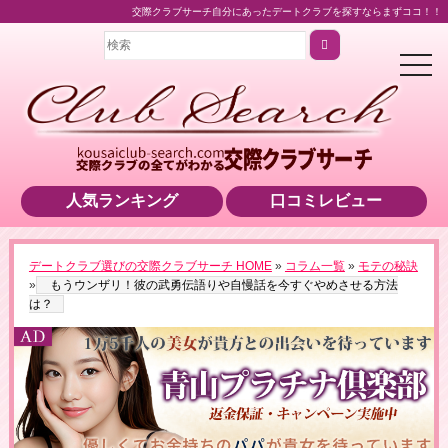
交際クラブサーチ自分にあったデートクラブを探すならまずココ！！
t
o
g
g
l
e
n
a
v
i
人気ランキング
口コミレビュー
g
a
t
i
o
デートクラブ選びの交際クラブサーチ HOME
»
コラム一覧
»
モテの秘訣
n
＼業界最高水準の美女をご紹介！／
»
もうウンザリ！彼の武勇伝語りや自慢話を今すぐやめさせる方法
▶男性用公式HPへのリンクです
は？