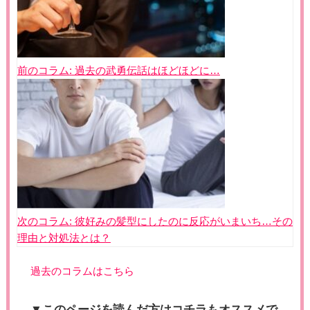
ビ
ゲ
ー
シ
ョ
前のコラム:
過去の武勇伝話はほどほどに…
ン
次のコラム:
彼好みの髪型にしたのに反応がいまいち…その
理由と対処法とは？
過去のコラムはこちら
▼このページを読んだ方はコチラもオススメで