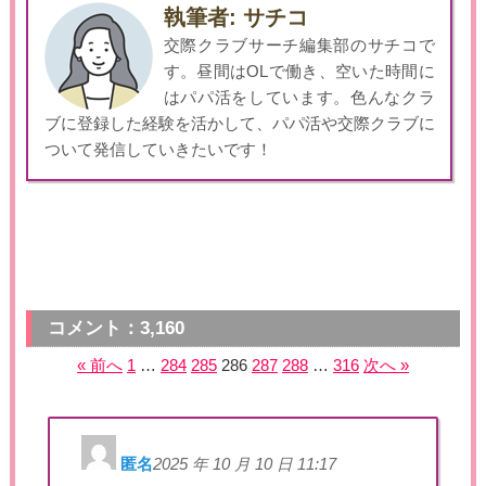
執筆者: サチコ
交際クラブサーチ編集部のサチコで
す。昼間はOLで働き、空いた時間に
はパパ活をしています。色んなクラ
ブに登録した経験を活かして、パパ活や交際クラブに
ついて発信していきたいです！
コメント：3,160
« 前へ
1
…
284
285
286
287
288
…
316
次へ »
匿名
2025 年 10 月 10 日 11:17