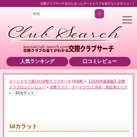
交際クラブサーチ自分にあったデートクラブを探すならまずココ！！
t
o
g
g
l
e
n
a
v
i
人気ランキング
口コミレビュー
g
a
t
i
o
デートクラブ選びの交際クラブサーチ HOME
»
【2026年最新版】交際
n
クラブ口コミレビュー
»
交際クラブ・デートクラブ 渋谷・恵比寿エリア
»
10カラット
10カラット