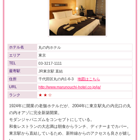
ホテル名
丸の内ホテル
エリア
東京
TEL
03-3217-1111
最寄駅
JR東京駅 直結
住所
千代田区丸の内1-6-3
地図はこちら
URL
http://www.marunouchi-hotel.co.jp/ja/
ランク
★★☆
1924年に開業の老舗ホテルだが、2004年に東京駅丸の内北口の丸
の内オアゾに完全新築開業。
モダンジャパニズムをコンセプトにしている。
和食レストランの大志満は朝食からランチ、ディナーまでカバー。
東京駅から直結しているため、新幹線からのアクセスも良さが嬉し