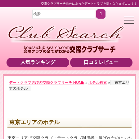
交際クラブサーチ自分にあったデートクラブを探すならまずココ！！
t
o
g
g
l
e
n
a
v
i
人気ランキング
口コミレビュー
g
a
t
i
o
デートクラブ選びの交際クラブサーチ HOME
»
ホテル検索
»
東京エリ
n
アのホテル
東京エリアのホテル
東京エリアで交際クラブ・デートクラブ利用者に選ばれたのは丸の