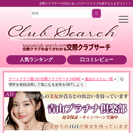
交際クラブサーチ自分にあったデートクラブを探すならまずココ！！
t
o
g
g
l
e
n
a
v
i
人気ランキング
口コミレビュー
g
a
t
i
o
▶男性用公式HPへのリンクです
デートクラブ選びの交際クラブサーチ HOME
»
過去のコラム一覧
»
心
n
理学を有効活用して気になる女性をGETしよう