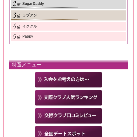
SugarDaddy
ラブアン
イククル
Pappy
特選メニュー