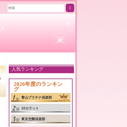
人気ランキング
2026年度のランキン
グ
青山プラチナ倶楽部
10カラット
東京交際倶楽部