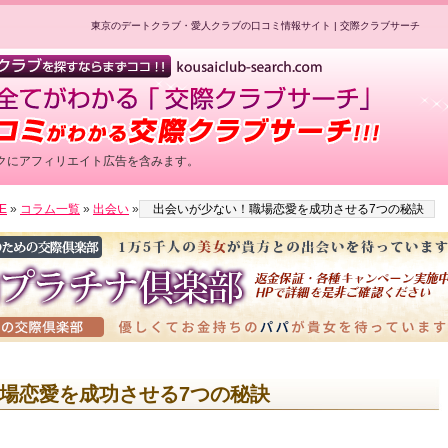
東京のデートクラブ・愛人クラブの口コミ情報サイト | 交際クラブサーチ
クにアフィリエイト広告を含みます。
最高水準の美女をご紹介！／
E
»
コラム一覧
»
出会い
»
出会いが少ない！職場恋愛を成功させる7つの秘訣
性用公式HPへのリンクです
場恋愛を成功させる7つの秘訣
登録で最大５万円プレゼント！／
性用公式HPへのリンクです