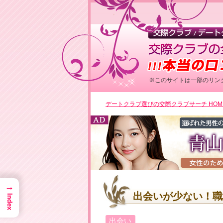
※このサイトは一部のリン
＼業界
デートクラブ選びの交際クラブサーチ HOM
▶男
→
出会いが少ない！職
Index
＼初めての
▶女
出会い