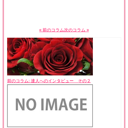
« 前のコラム
次のコラム »
投
稿
ナ
ビ
ゲ
前のコラム:
達人へのインタビュー その２
ー
シ
ョ
ン