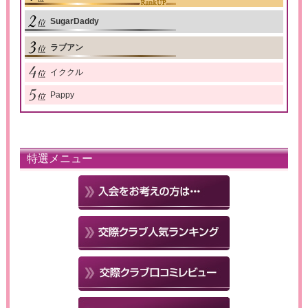
SugarDaddy
ラブアン
イククル
Pappy
特選メニュー