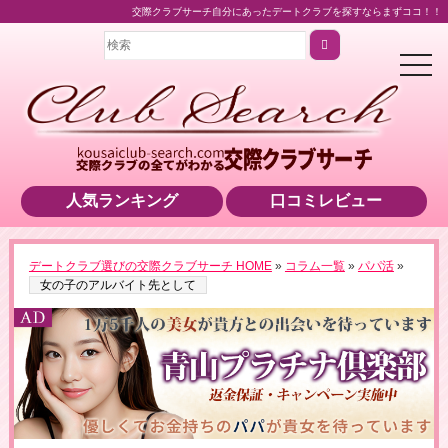
交際クラブサーチ自分にあったデートクラブを探すならまずココ！！
t
o
g
g
l
e
n
a
v
i
人気ランキング
口コミレビュー
g
a
t
i
o
＼業界最高水準の美女をご紹介！／
デートクラブ選びの交際クラブサーチ HOME
»
コラム一覧
»
パパ活
»
n
▶男性用公式HPへのリンクです
女の子のアルバイト先として