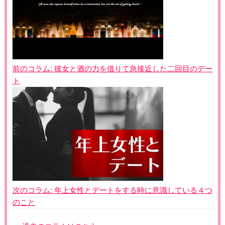
ナ
ビ
ゲ
ー
シ
ョ
前のコラム:
彼女と酒の力を借りて急接近した二回目のデー
ン
ト
次のコラム:
年上女性とデートをする時に意識している４つ
のこと