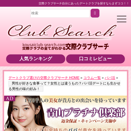
交際クラブサーチ自分にあったデートクラブを探すならまずココ！！
t
o
g
g
l
e
n
a
v
i
人気ランキング
口コミレビュー
g
a
t
i
o
デートクラブ選びの交際クラブサーチ HOME
»
コラム一覧
»
パパ活
»
n
＼業界最高水準の美女をご紹介！／
男性が好きな食事って？女性とは違うもの？パパ活デートにも生かせ
▶男性用公式HPへのリンクです
る男性の味の好み！