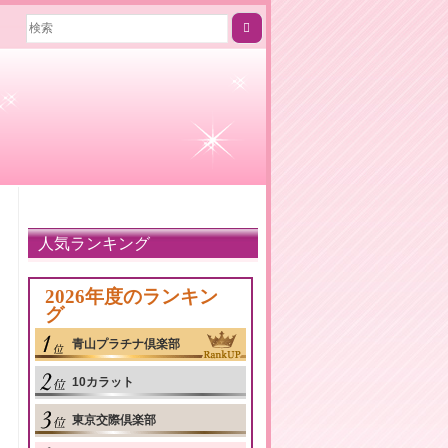
人気ランキング
2026年度のランキン
グ
青山プラチナ倶楽部
10カラット
東京交際倶楽部