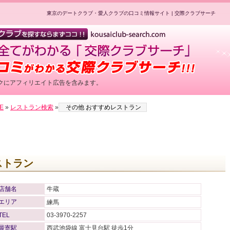
東京のデートクラブ・愛人クラブの口コミ情報サイト | 交際クラブサーチ
クにアフィリエイト広告を含みます。
E
»
レストラン検索
»
その他 おすすめレストラン
ストラン
店舗名
牛蔵
エリア
練馬
TEL
03-3970-2257
最寄駅
西武池袋線 富士見台駅 徒歩1分