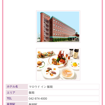
ホテル名
マロウド イン 飯能
エリア
飯能
TEL
042-974-4000
最寄駅
飯能駅