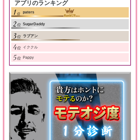
アプリのランキング
paters
SugarDaddy
ラブアン
イククル
Pappy