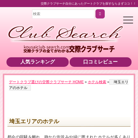
交際クラブサーチ自分にあったデートクラブを探すならまずココ！！
t
o
g
g
l
e
n
a
v
i
人気ランキング
口コミレビュー
g
a
t
i
o
デートクラブ選びの交際クラブサーチ HOME
»
ホテル検索
»
埼玉エリ
n
アのホテル
埼玉エリアのホテル
都会の喧騒を離れ、静かな街並みや緑に囲まれたホテルが多くあり