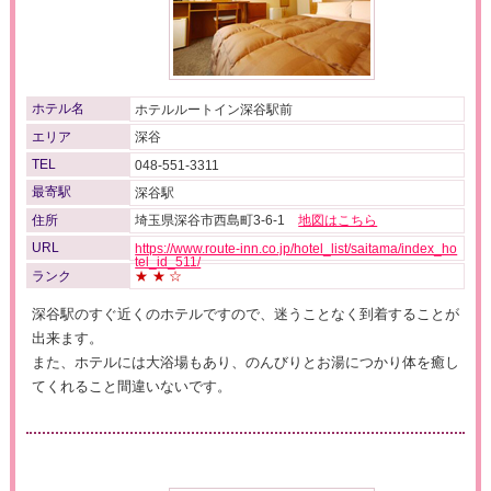
ホテル名
ホテルルートイン深谷駅前
エリア
深谷
TEL
048-551-3311
最寄駅
深谷駅
住所
埼玉県深谷市西島町3-6-1
地図はこちら
URL
https://www.route-inn.co.jp/hotel_list/saitama/index_ho
tel_id_511/
ランク
★★☆
深谷駅のすぐ近くのホテルですので、迷うことなく到着することが
出来ます。
また、ホテルには大浴場もあり、のんびりとお湯につかり体を癒し
てくれること間違いないです。