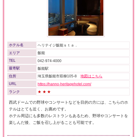
ホテル名
ヘリテイジ飯能ｓｔａ．
エリア
飯能
TEL
042-974-4000
最寄駅
飯能駅
住所
埼玉県飯能市双柳105-8
地図はこちら
URL
https://hanno-heritagehotel.com/
ランク
★★★
西武ドームでの野球やコンサートなどを目的の方には、こちらのホ
テルはとても近く、お薦めです。
ホテル周辺にも多数のレストランもあるため、野球やコンサートを
楽しんだ後、ご飯を召し上がることも可能です。