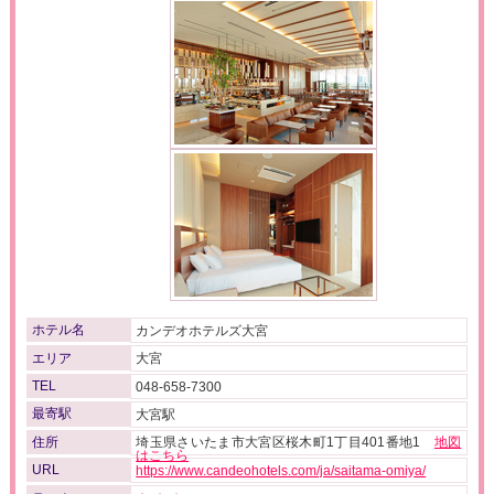
ホテル名
カンデオホテルズ大宮
エリア
大宮
TEL
048-658-7300
最寄駅
大宮駅
住所
埼玉県さいたま市大宮区桜木町1丁目401番地1
地図
はこちら
URL
https://www.candeohotels.com/ja/saitama-omiya/