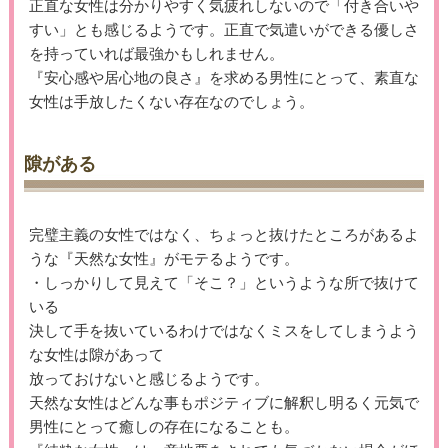
正直な女性は分かりやすく気疲れしないので「付き合いや
すい」とも感じるようです。正直で気遣いができる優しさ
を持っていれば最強かもしれません。
『安心感や居心地の良さ』を求める男性にとって、素直な
女性は手放したくない存在なのでしょう。
隙がある
完璧主義の女性ではなく、ちょっと抜けたところがあるよ
うな『天然な女性』がモテるようです。
・しっかりして見えて「そこ？」というような所で抜けて
いる
決して手を抜いているわけではなくミスをしてしまうよう
な女性は隙があって
放っておけないと感じるようです。
天然な女性はどんな事もポジティブに解釈し明るく元気で
男性にとって癒しの存在になることも。