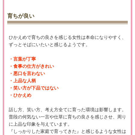
育ちが良い
ひかえめで育ちの良さを感じる女性は本命になりやすく、
ずっとそばにいたいと感じるようです。
・言葉が丁寧
・食事の仕方がきれい
・悪口を言わない
・上品な人柄
・笑い方が下品ではない
・ひかえめ
話し方、笑い方、考え方全てに育った環境は影響します。
普段の何気ない一言や仕草に育ちの良さを感じさせ、周り
に上品な印象を与えています。
『しっかりした家庭で育ってきた』と感じるような女性は