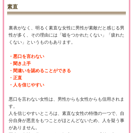
素直
裏表がなく、明るく素直な女性に男性が素敵だと感じる男
性が多く、その理由には「嘘をつかれたくない」「疲れた
くない」というものもあります。
・悪口を言わない
・聞き上手
・間違いを認めることができる
・正直
・人を信じやすい
悪口を言わない女性は、男性からも女性からも信用されま
す。
人を信じやすいところは、素直な女性の特徴の一つで、自
分自身が悪意をもつことがほとんどないため、人を疑う事
がありません。