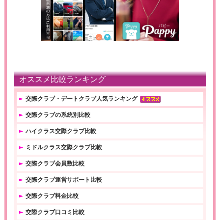
オススメ比較ランキング
交際クラブ・デートクラブ人気ランキング
交際クラブの系統別比較
ハイクラス交際クラブ比較
ミドルクラス交際クラブ比較
交際クラブ会員数比較
交際クラブ運営サポート比較
交際クラブ料金比較
交際クラブ口コミ比較