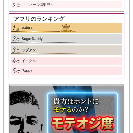
ユニバース倶楽部
>
アプリのランキング
paters
SugarDaddy
ラブアン
イククル
Pappy