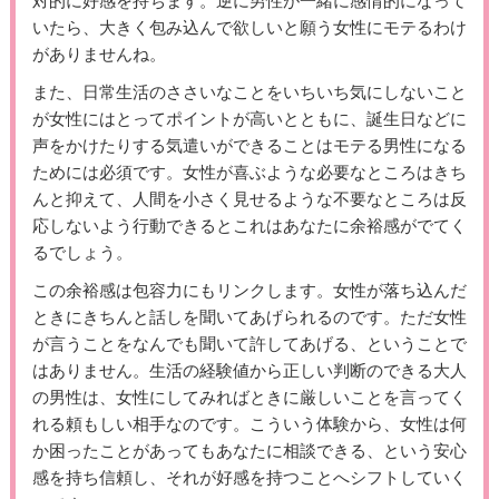
対的に好感を持ちます。逆に男性が一緒に感情的になって
いたら、大きく包み込んで欲しいと願う女性にモテるわけ
がありませんね。
また、日常生活のささいなことをいちいち気にしないこと
が女性にはとってポイントが高いとともに、誕生日などに
声をかけたりする気遣いができることはモテる男性になる
ためには必須です。女性が喜ぶような必要なところはきち
んと抑えて、人間を小さく見せるような不要なところは反
応しないよう行動できるとこれはあなたに余裕感がでてく
るでしょう。
この余裕感は包容力にもリンクします。女性が落ち込んだ
ときにきちんと話しを聞いてあげられるのです。ただ女性
が言うことをなんでも聞いて許してあげる、ということで
はありません。生活の経験値から正しい判断のできる大人
の男性は、女性にしてみればときに厳しいことを言ってく
れる頼もしい相手なのです。こういう体験から、女性は何
か困ったことがあってもあなたに相談できる、という安心
感を持ち信頼し、それが好感を持つことへシフトしていく