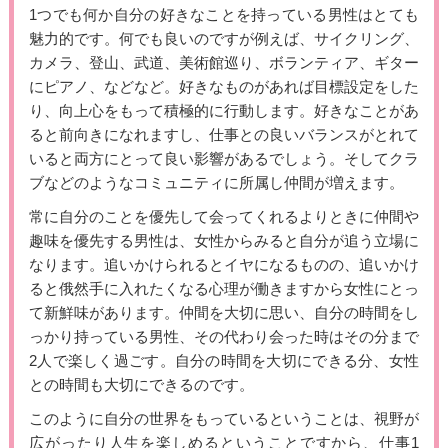
1つでも何か自分の好きなことを持っている男性はとても
魅力的です。何でも良いのですが例えば、サイクリング、
カメラ、登山、武道、美術館巡り、ボランティア、ギター
にピアノ、などなど。好きなものがあれば目標設定をした
り、向上心をもって積極的に行動します。好きなことがあ
ると前向きになれますし、仕事との良いバランスがとれて
いると両方にとって良い影響があるでしょう。そしてクラ
ブなどのようなコミュニティに所属し仲間が増えます。
常に自分のことを優先して会ってくれるよりときに仲間や
趣味を優先する男性は、女性からみると自分が追う立場に
なります。追いかけられるとイヤになるものの、追いかけ
ると俄然手に入れたくなる心理が働きますから女性にとっ
て新鮮味があります。仲間を大切に思い、自分の時間をし
っかり持っている男性、その代わり会った時はその分まで
2人で楽しく過ごす。自分の時間を大切にできる分、女性
との時間も大切にできるのです。
このように自分の世界をもっているということは、視野が
広がったり人生を楽しめるということですから、仕事1