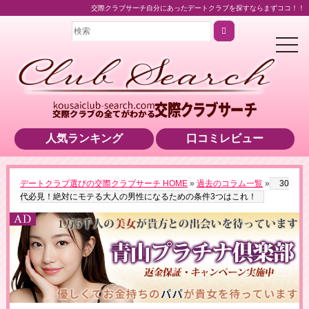
交際クラブサーチ自分にあったデートクラブを探すならまずココ！！
t
o
g
g
l
e
n
a
v
i
人気ランキング
口コミレビュー
g
a
t
i
o
▶男性用公式HPへのリンクです
デートクラブ選びの交際クラブサーチ HOME
»
過去のコラム一覧
»
30
n
代必見！絶対にモテる大人の男性になるための条件3つはこれ！