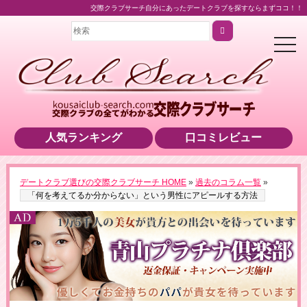
交際クラブサーチ自分にあったデートクラブを探すならまずココ！！
t
o
g
g
l
e
n
a
v
i
人気ランキング
口コミレビュー
g
a
t
i
o
▶男性用公式HPへのリンクです
デートクラブ選びの交際クラブサーチ HOME
»
過去のコラム一覧
»
n
「何を考えてるか分からない」という男性にアピールする方法