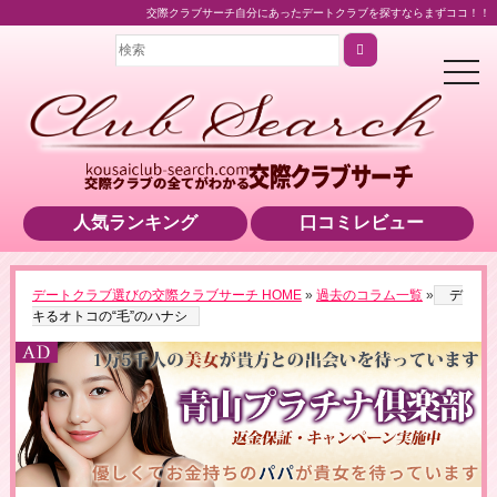
交際クラブサーチ自分にあったデートクラブを探すならまずココ！！
t
o
g
g
l
e
n
a
v
i
人気ランキング
口コミレビュー
g
a
t
i
o
▶男性用公式HPへのリンクです
デートクラブ選びの交際クラブサーチ HOME
»
過去のコラム一覧
»
デ
n
キるオトコの“毛”のハナシ