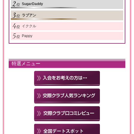
SugarDaddy
ラブアン
イククル
Pappy
特選メニュー