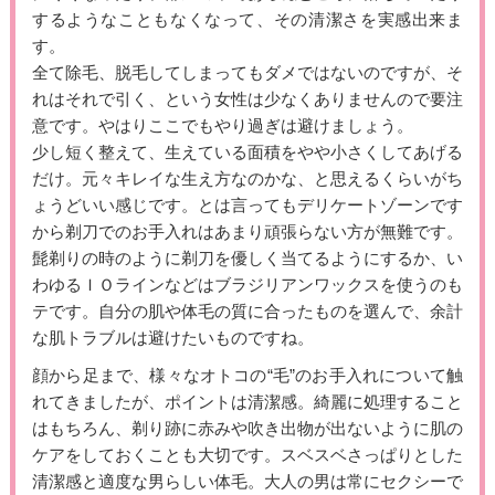
するようなこともなくなって、その清潔さを実感出来ま
す。
全て除毛、脱毛してしまってもダメではないのですが、そ
れはそれで引く、という女性は少なくありませんので要注
意です。やはりここでもやり過ぎは避けましょう。
少し短く整えて、生えている面積をやや小さくしてあげる
だけ。元々キレイな生え方なのかな、と思えるくらいがち
ょうどいい感じです。とは言ってもデリケートゾーンです
から剃刀でのお手入れはあまり頑張らない方が無難です。
髭剃りの時のように剃刀を優しく当てるようにするか、い
わゆるＩＯラインなどはブラジリアンワックスを使うのも
テです。自分の肌や体毛の質に合ったものを選んで、余計
な肌トラブルは避けたいものですね。
顔から足まで、様々なオトコの“毛”のお手入れについて触
れてきましたが、ポイントは清潔感。綺麗に処理すること
はもちろん、剃り跡に赤みや吹き出物が出ないように肌の
ケアをしておくことも大切です。スベスベさっぱりとした
清潔感と適度な男らしい体毛。大人の男は常にセクシーで