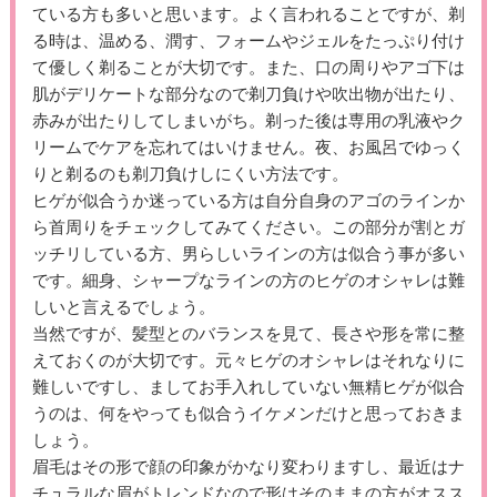
ている方も多いと思います。よく言われることですが、剃
る時は、温める、潤す、フォームやジェルをたっぷり付け
て優しく剃ることが大切です。また、口の周りやアゴ下は
肌がデリケートな部分なので剃刀負けや吹出物が出たり、
赤みが出たりしてしまいがち。剃った後は専用の乳液やク
リームでケアを忘れてはいけません。夜、お風呂でゆっく
りと剃るのも剃刀負けしにくい方法です。
ヒゲが似合うか迷っている方は自分自身のアゴのラインか
ら首周りをチェックしてみてください。この部分が割とガ
ッチリしている方、男らしいラインの方は似合う事が多い
です。細身、シャープなラインの方のヒゲのオシャレは難
しいと言えるでしょう。
当然ですが、髪型とのバランスを見て、長さや形を常に整
えておくのが大切です。元々ヒゲのオシャレはそれなりに
難しいですし、ましてお手入れしていない無精ヒゲが似合
うのは、何をやっても似合うイケメンだけと思っておきま
しょう。
眉毛はその形で顔の印象がかなり変わりますし、最近はナ
チュラルな眉がトレンドなので形はそのままの方がオスス