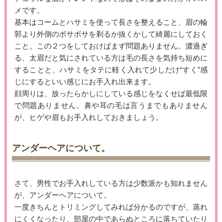
メです。
基本はコームとハサミを使って長さを整えること、眉の輪
郭より外側のボサボサを剃るか抜くかして綺麗にしておく
こと。この２つをしておけばまず問題ありません。濃過ぎ
る、太眉だと気にされている方は毛の長さを気持ち短めに
することと、ハサミをタテに軽く入れて少しだけ“すく”感
じにするといい感じにお手入れ出来ます。
顔周りは、放ったらかしにしている感じをなくせば最低限
で問題ありません。鼻や耳の毛は言うまでもありません
が、ヒゲや眉もお手入れしておきましょう。
アンダーヘアについて。
さて、男性でお手入れしている方は少数派かも知れません
が、アンダーヘアについて。
一度きちんとトリミングしてみれば分かるのですが、蒸れ
にくくなったり、部屋の中であらぬところに落ちていたり