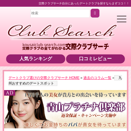
交際クラブサーチ自分にあったデートクラブを探すならまずココ！！
t
o
g
g
l
e
n
a
v
i
人気ランキング
口コミレビュー
g
a
t
i
o
▶男性用公式HPへのリンクです
デートクラブ選びの交際クラブサーチ HOME
»
過去のコラム一覧
»
九
n
州おすすめのデートスポット