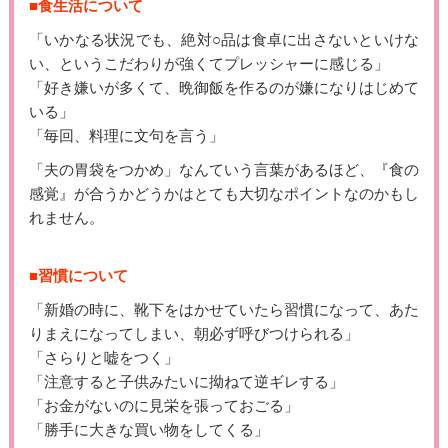
■食生活について
「いかなる状況でも、絶対○品は食卓に出さないといけな
い、というこだわりが強くてプレッシャーに感じる」
「好き嫌いが多くて、晩御飯を作るのが嫌になりはじめて
いる」
「毎回、料理に文句を言う」
「夫の胃袋をつかめ」なんていう言葉があるほど、『食の
感覚』が合うかどうかはとても大切なポイントなのかもし
れません。
■習慣について
「新婚の時に、靴下をはかせていたら習慣になって、あた
りまえになってしまい、朝必ず呼びつけられる」
「さらりと嘘をつく」
「注意すると子供みたいに拗ねて逆ギレする」
「お金がないのに見栄を張っておごる」
「勝手に大きな買い物をしてくる」