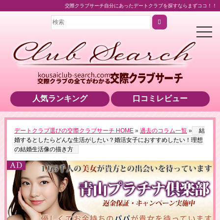
交際クラブサーチ自分にあったデートクラブを探すならまずココ！！
t
o
g
g
l
e
n
a
v
i
人気ランキング
口コミレビュー
g
a
t
i
o
デートクラブ選びの交際クラブサーチ HOME
»
過去のコラム一覧
»
結
n
▶男性用公式HPへのリンクです
婚するとしたらどんな生活がしたい？婚活女子におすすめしたい！理想
の結婚生活像の描き方