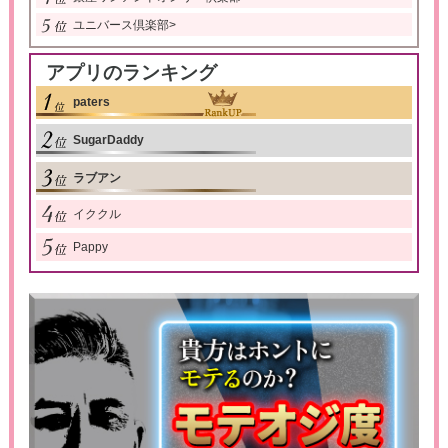
ユニバース倶楽部
>
アプリのランキング
paters
SugarDaddy
ラブアン
イククル
Pappy