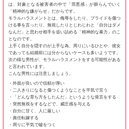
は、対象となる被害者の中で「罪悪感」が膨らんでいく
「精神的な嫌がらせ」だからです。
モラルハラスメントとは、侮辱をしたり、プライドを傷つ
ける事を言ったり、無視したりとじわじわと「自分はダメ
なんだ」と思わせ相手を追い詰める「精神的な暴力」のこ
となのです。
上手く自分を隠すのが上手な為、周りにいるひとや、彼女
であっても結婚前には分からないケースも多いようです。
次の様な男性が、モラルハラスメントをする可能性がある
と言われています。
こんな男性には注意しましょう。
・外面が良いので信頼が厚い
・二人きりになると傷つくようなことを平気で言う
・「どんな育ち方をしたんだ」というような発言をする
・突然無視をするなどで、威圧感を与える
・自分に甘く、人に厳しい
・責任転嫁する
・周りに平気で嘘をつく