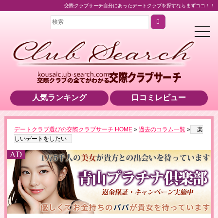
交際クラブサーチ自分にあったデートクラブを探すならまずココ！！
t
o
g
g
l
e
n
a
v
i
人気ランキング
口コミレビュー
g
a
t
i
o
▶男性用公式HPへのリンクです
デートクラブ選びの交際クラブサーチ HOME
»
過去のコラム一覧
»
楽
n
しいデートをしたい