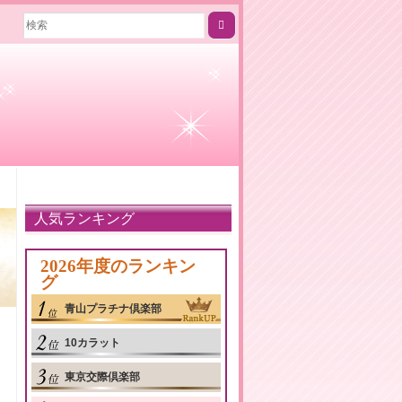
人気ランキング
2026年度のランキン
グ
青山プラチナ倶楽部
10カラット
東京交際倶楽部